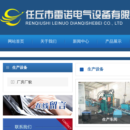
网站首页
关于我们
新闻中心
产品展示
生产设备
生产设备
厂房厂貌
生产车间